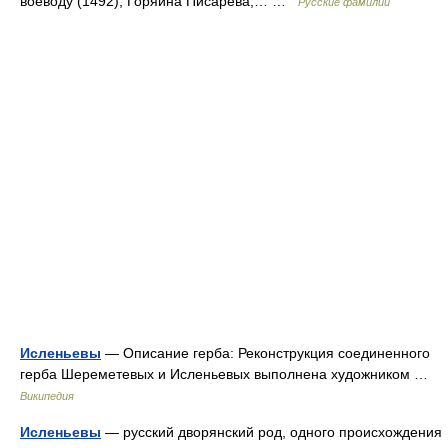
воеводу (1492), Горяина Писарева,… …
Русские фамилии
Исленьевы
— Описание герба: Реконструкция соединенного
герба Шереметевых и Исленьевых выполнена художником …
Википедия
Исленьевы
— русский дворянский род, одного происхождения