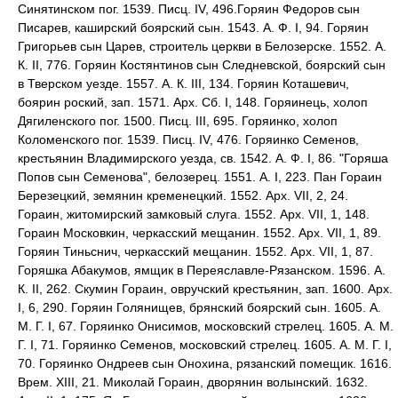
Синятинском пог. 1539. Писц. IV, 496.Горяин Федоров сын
Писарев, каширский боярский сын. 1543. А. Ф. I, 94. Горяин
Григорьев сын Царев, строитель церкви в Белозерске. 1552. А.
К. II, 776. Горяин Костянтинов сын Следневской, боярский сын
в Тверском уезде. 1557. А. К. III, 134. Горяин Коташевич,
боярин роский, зап. 1571. Арх. Сб. I, 148. Горяинець, холоп
Дягиленского пог. 1500. Писц. III, 695. Горяинко, холоп
Коломенского пог. 1539. Писц. IV, 476. Горяинко Семенов,
крестьянин Владимирского уезда, св. 1542. А. Ф. I, 86. "Горяша
Попов сын Семенова", белозерец. 1551. А. I, 223. Пан Гораин
Березецкий, земянин кременецкий. 1552. Арх. VII, 2, 24.
Гораин, житомирский замковый слуга. 1552. Арх. VII, 1, 148.
Гораин Московкин, черкасский мещанин. 1552. Арх. VII, 1, 89.
Горяин Тиньснич, черкасский мещанин. 1552. Арх. VII, 1, 87.
Горяшка Абакумов, ямщик в Переяславле-Рязанском. 1596. А.
К. II, 262. Скумин Гораин, овручский крестьянин, зап. 1600. Арх.
I, 6, 290. Горяин Голянищев, брянский боярский сын. 1605. А.
М. Г. I, 67. Горяинко Онисимов, московский стрелец. 1605. А. М.
Г. I, 71. Горяинко Семенов, московский стрелец. 1605. А. М. Г. I,
70. Горяинко Ондреев сын Онохина, рязанский помещик. 1616.
Врем. XIII, 21. Миколай Гораин, дворянин волынский. 1632.