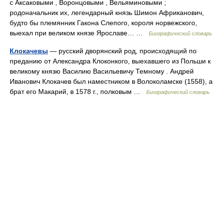
с Аксаковыми , Воронцовыми , Вельяминовыми ;
родоначальник их, легендарный князь Шимон Африканович,
будто бы племянник Гакона Слепого, короля норвежского,
выехал при великом князе Ярославе… …
Биографический словарь
Клокачевы
— русский дворянский род, происходящий по
преданию от Александра Клоконкого, выехавшего из Польши к
великому князю Василию Васильевичу Темному . Андрей
Иванович Клокачев был наместником в Волоколамске (1558), а
брат его Макарий, в 1578 г., полковым …
Биографический словарь