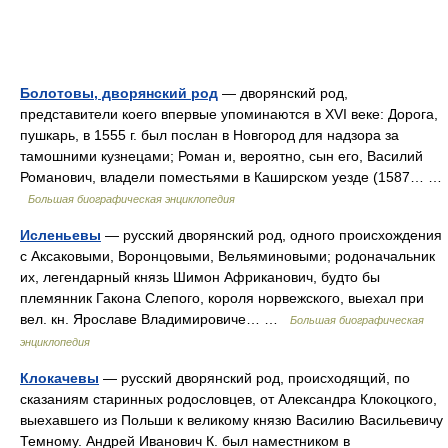
Болотовы, дворянский род
— дворянский род,
представители коего впервые упоминаются в XVI веке: Дорога,
пушкарь, в 1555 г. был послан в Новгород для надзора за
тамошними кузнецами; Роман и, вероятно, сын его, Василий
Романович, владели поместьями в Каширском уезде (1587… …
Большая биографическая энциклопедия
Исленьевы
— русский дворянский род, одного происхождения
с Аксаковыми, Воронцовыми, Вельяминовыми; родоначальник
их, легендарный князь Шимон Африканович, будто бы
племянник Гакона Слепого, короля норвежского, выехал при
вел. кн. Ярославе Владимировиче… …
Большая биографическая
энциклопедия
Клокачевы
— русский дворянский род, происходящий, по
сказаниям старинных родословцев, от Александра Клокоцкого,
выехавшего из Польши к великому князю Василию Васильевичу
Темному. Андрей Иванович К. был наместником в