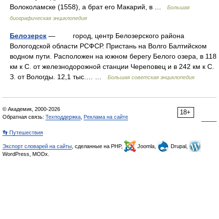
Волоколамске (1558), а брат его Макарий, в …
Большая
биографическая энциклопедия
Белозерск
— город, центр Белозерского района
Вологодской области РСФСР. Пристань на Волго Балтийском
водном пути. Расположен на южном берегу Белого озера, в 118
км к С. от железнодорожной станции Череповец и в 242 км к С.
З. от Вологды. 12,1 тыс.… …
Большая советская энциклопедия
© Академик, 2000-2026
18+
Обратная связь:
Техподдержка
,
Реклама на сайте
👣 Путешествия
Экспорт словарей на сайты
, сделанные на PHP,
Joomla,
Drupal,
WordPress, MODx.