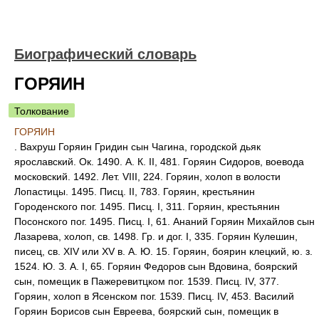
Биографический словарь
ГОРЯИН
Толкование
ГОРЯИН
. Вахруш Горяин Гридин сын Чагина, городской дьяк
ярославский. Ок. 1490. А. К. II, 481. Горяин Сидоров, воевода
московский. 1492. Лет. VIII, 224. Горяин, холоп в волости
Лопастицы. 1495. Писц. II, 783. Горяин, крестьянин
Городенского пог. 1495. Писц. I, 311. Горяин, крестьянин
Посонского пог. 1495. Писц. I, 61. Ананий Горяин Михайлов сын
Лазарева, холоп, св. 1498. Гр. и дог. I, 335. Горяин Кулешин,
писец, св. XIV или XV в. А. Ю. 15. Горяин, боярин клецкий, ю. з.
1524. Ю. З. А. I, 65. Горяин Федоров сын Вдовина, боярский
сын, помещик в Пажеревитцком пог. 1539. Писц. IV, 377.
Горяин, холоп в Ясенском пог. 1539. Писц. IV, 453. Василий
Горяин Борисов сын Евреева, боярский сын, помещик в